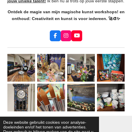
jouw unieke talent!
Ik ben nu al trots op jouw eerste stappen.
Ontdek de magie van mijn magische kunst workshops! en
onthoud: Creativiteit en kunst is voor iedereen.
🚀🎨✨
F
I
Y
a
n
o
c
s
u
e
t
T
b
a
u
o
g
b
o
r
e
k
a
m
1
2
3
4
5
Deze website gebruikt cookies voor analyse-
S
R
doeleinden en/of het tonen van advertenties.
t
a
Door gebruik te blijven maken van de site gaat u
e