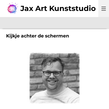
Ga
Jax Art Kunststudio
direct
naar
de
hoofdinhoud
Kijkje achter de schermen