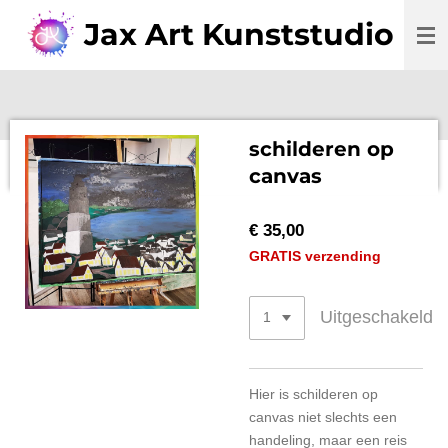
Ga
Jax Art Kunststudio
direct
naar
de
hoofdinhoud
schilderen op
canvas
€ 35,00
GRATIS verzending
Uitgeschakeld
Hier is schilderen op
canvas niet slechts een
handeling, maar een reis